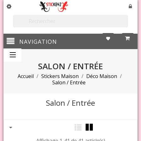

favorite
NAVIGATION
SALON / ENTRÉE
Accueil
Stickers Maison
Déco Maison
Salon / Entrée
Salon / Entrée

Affichage 1-41 de 41 article(s)