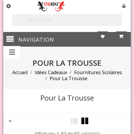

favorite
NAVIGATION
POUR LA TROUSSE
Accueil
Idées Cadeaux
Fournitures Scolaires
Pour La Trousse
Pour La Trousse

Affichage 1-93 de 93 article(s)