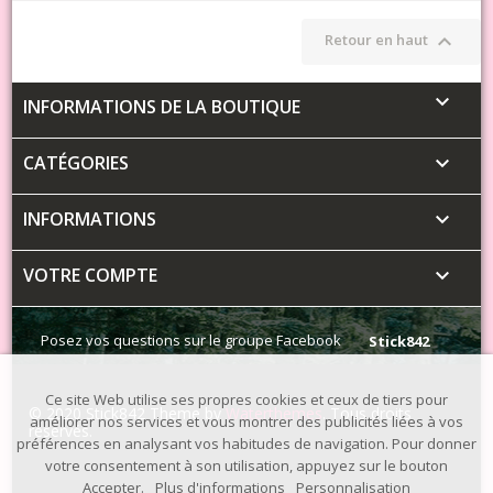

Retour en haut

INFORMATIONS DE LA BOUTIQUE
CATÉGORIES

INFORMATIONS

VOTRE COMPTE

Posez vos questions sur le groupe Facebook
Stick842
Ce site Web utilise ses propres cookies et ceux de tiers pour
© 2020 Stick842 Theme by
Waterthemes
. Tous droits
améliorer nos services et vous montrer des publicités liées à vos
réservés.
préférences en analysant vos habitudes de navigation. Pour donner
votre consentement à son utilisation, appuyez sur le bouton
Accepter.
Plus d'informations
Personnalisation