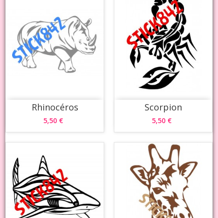
Rhinocéros
Scorpion
5,50 €
5,50 €