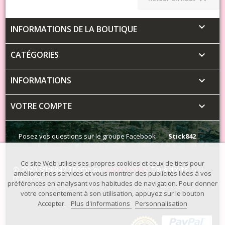

INFORMATIONS DE LA BOUTIQUE
CATÉGORIES

INFORMATIONS

VOTRE COMPTE

Posez vos questions sur le groupe Facebook
Stick842
Ce site Web utilise ses propres cookies et ceux de tiers pour
© 2020 Stick842 Theme by
Waterthemes
. Tous droits
améliorer nos services et vous montrer des publicités liées à vos
réservés.
préférences en analysant vos habitudes de navigation. Pour donner
votre consentement à son utilisation, appuyez sur le bouton
Accepter.
Plus d'informations
Personnalisation