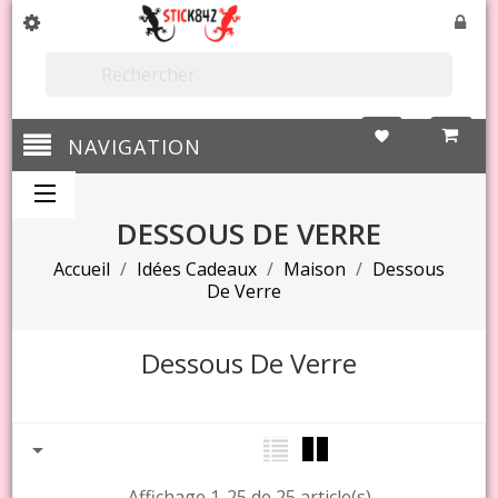

favorite
NAVIGATION
DESSOUS DE VERRE
Accueil
Idées Cadeaux
Maison
Dessous
De Verre
Dessous De Verre

Affichage 1-25 de 25 article(s)