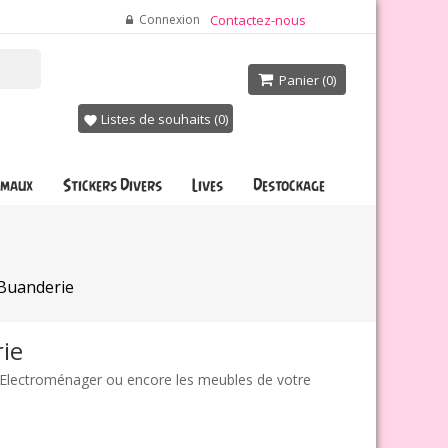
Connexion
Contactez-nous
Panier
(0)

Listes de souhaits (
0
)
favorite
imaux
Stickers Divers
Lives
Destockage
Buanderie
ie
 Electroménager ou encore les meubles de votre