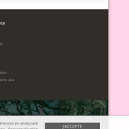
pte
it
tion
tions aux
éférences en analysant
J'ACCEPTE