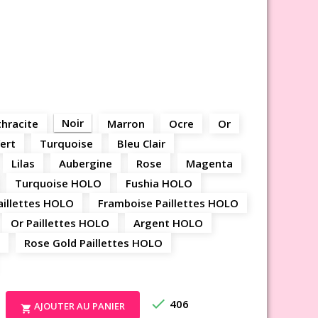
Noir
hracite
Marron
Ocre
Or
ert
Turquoise
Bleu Clair
Lilas
Aubergine
Rose
Magenta
Turquoise HOLO
Fushia HOLO
aillettes HOLO
Framboise Paillettes HOLO
Or Paillettes HOLO
Argent HOLO
Rose Gold Paillettes HOLO

406
AJOUTER AU PANIER
