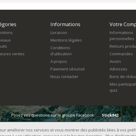
égories
Informations
Votre Com
otions
Livraison
Informations
personnelles
veaux
Mentions légales
uits
Retours produ
Conditions
leures ventes
d'utilisation
Commandes
A propos
Avoirs
Paiement sécurisé
Adresses
Nous contacter
Bons de réduc
Mes participa
quiz
Posez vos questions sur le groupe Facebook
Stick842
 pour améliorer nos services et vous montrer des publicités liées à vos pr
s réservés.