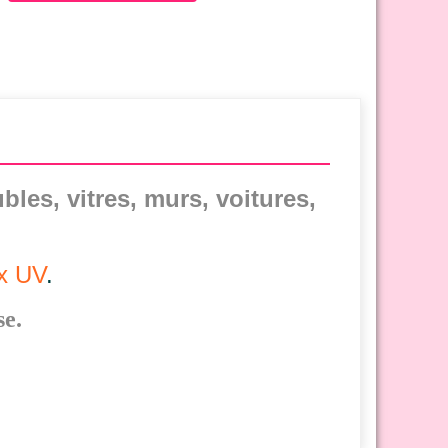
bles, vitres, murs, voitures,
ux UV
.
se.