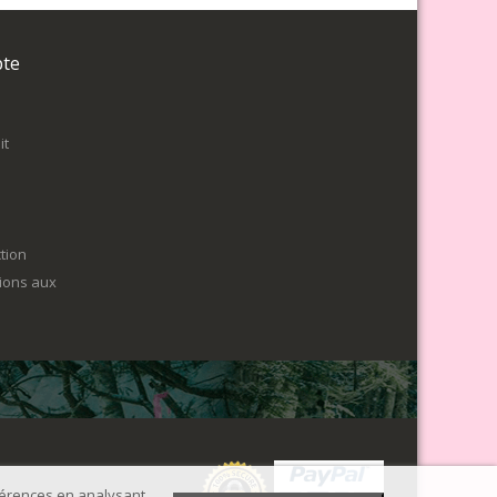
pte
it
tion
tions aux
éférences en analysant