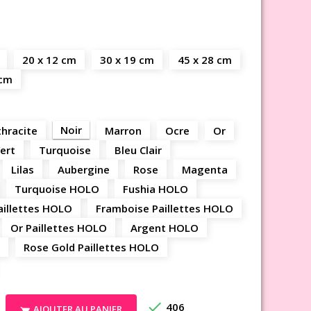
20 x 12 cm
30 x 19 cm
45 x 28 cm
 cm
Noir
hracite
Marron
Ocre
Or
ert
Turquoise
Bleu Clair
Lilas
Aubergine
Rose
Magenta
Turquoise HOLO
Fushia HOLO
aillettes HOLO
Framboise Paillettes HOLO
Or Paillettes HOLO
Argent HOLO
Rose Gold Paillettes HOLO

406
AJOUTER AU PANIER