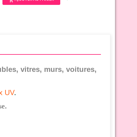

bles, vitres, murs, voitures,
ux UV
.
se.