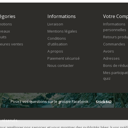
égories
Informations
Votre Com
otions
Livraison
Informations
personnelles
veaux
Mentions légales
uits
Retours produ
Conditions
leures ventes
d'utilisation
Commandes
A propos
Avoirs
Paiement sécurisé
Adresses
Nous contacter
Bons de réduc
Mes participa
quiz
Posez vos questions sur le groupe Facebook
Stick842
s réservés.
 pour améliorer nos services et vous montrer des publicités liées à vos pr