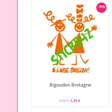
-70%
Bigouden Bretagne
4,50 €
1,35 €