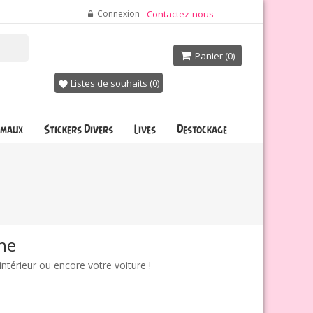
Connexion
Contactez-nous
Panier
(0)

Listes de souhaits (
0
)
favorite
imaux
Stickers Divers
Lives
Destockage
ne
intérieur ou encore votre voiture !