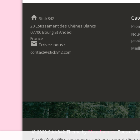
home
Cat
Stick842
20 Lotissement des Chênes Blancs
Prom
07700 Bourg St Andéol
Nou
France
prod
email
Écrivez-nous :
Meil
contact@stick842.com
© 2020 Stick842 Theme by
Waterthemes
. Tous droit
Ce site Web utilise ses propres cookies et ceux de tiers