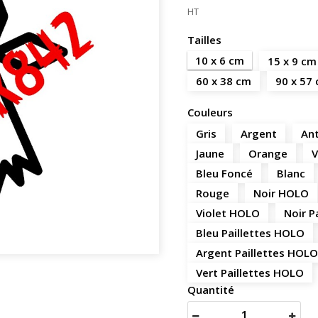
HT
Tailles
10 x 6 cm
15 x 9 cm
60 x 38 cm
90 x 57
Couleurs
Gris
Argent
Ant
Jaune
Orange
V
Bleu Foncé
Blanc
Rouge
Noir HOLO
Violet HOLO
Noir P
Bleu Paillettes HOLO
Argent Paillettes HOLO
Vert Paillettes HOLO
Quantité