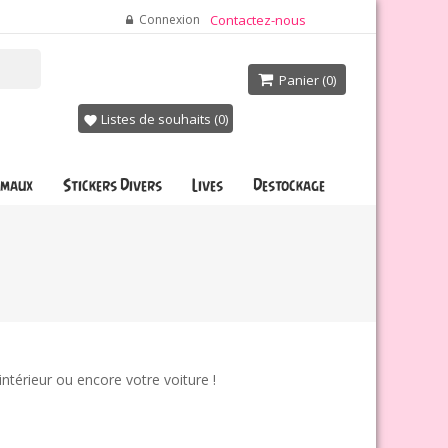
Connexion
Contactez-nous
Panier
(0)

Listes de souhaits (
0
)
favorite
imaux
Stickers Divers
Lives
Destockage
intérieur ou encore votre voiture !