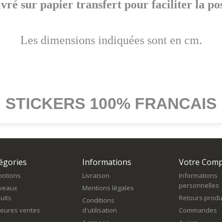
vré sur papier transfert pour faciliter la po
Les dimensions indiquées sont en cm.
STICKERS 100% FRANCAIS
égories
Informations
Votre Com
otions
Livraison
Informations
personnelles
veaux
Mentions légales
uits
Retours produ
Conditions
leures ventes
d'utilisation
Commandes