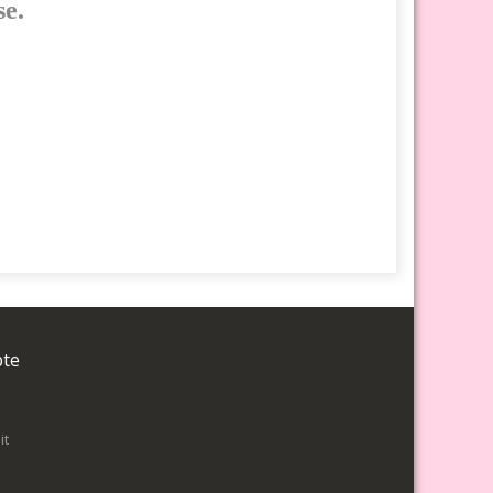
se.
pte
it