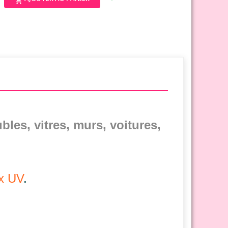

bles, vitres, murs, voitures,
ux UV
.