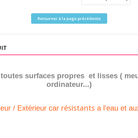
Retourner à la page précédente
UIT
r toutes surfaces propres et lisses ( meu
ordinateur...)
résistants
ieur /
Extérieur
car
a l'eau et a