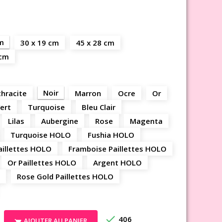
cm
30 x 19 cm
45 x 28 cm
 cm
Noir
hracite
Marron
Ocre
Or
ert
Turquoise
Bleu Clair
Lilas
Aubergine
Rose
Magenta
Turquoise HOLO
Fushia HOLO
aillettes HOLO
Framboise Paillettes HOLO
Or Paillettes HOLO
Argent HOLO
Rose Gold Paillettes HOLO

406
AJOUTER AU PANIER