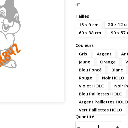
HT
Tailles
20 x 12 
15 x 9 cm
60 x 38 cm
90 x 57
Couleurs
Gris
Argent
Ant
Jaune
Orange
V
Bleu Foncé
Blanc
Rouge
Noir HOLO
Violet HOLO
Noir P
Bleu Paillettes HOLO
Argent Paillettes HOLO
Vert Paillettes HOLO
Quantité