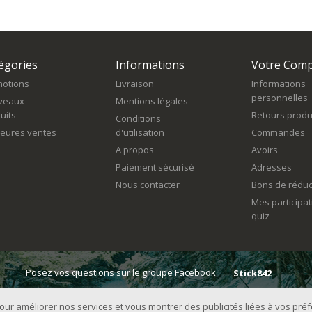
égories
Informations
Votre Com
otions
Livraison
Informations
personnelles
veaux
Mentions légales
uits
Retours produ
Conditions
leures ventes
d'utilisation
Commandes
A propos
Avoirs
Paiement sécurisé
Adresses
Nous contacter
Bons de réduc
Mes participa
quiz
Posez vos questions sur le groupe Facebook
Stick842
 pour améliorer nos services et vous montrer des publicités liées à vos pr