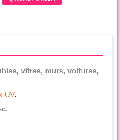

bles, vitres, murs, voitures,
ux UV
.
se.