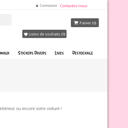
Connexion
Contactez-nous
Panier
(0)

Listes de souhaits (
0
)
favorite
imaux
Stickers Divers
Lives
Destockage
intérieur ou encore votre voiture !