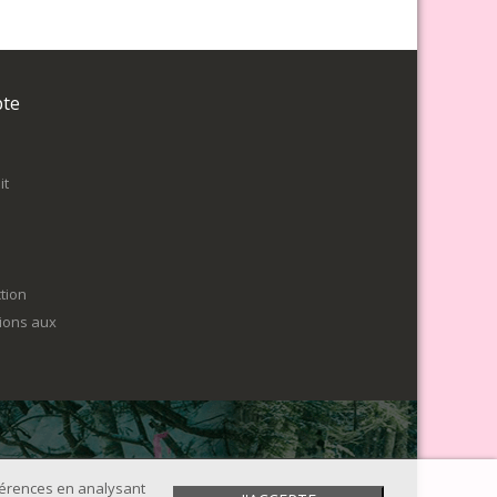
pte
it
tion
tions aux
éférences en analysant