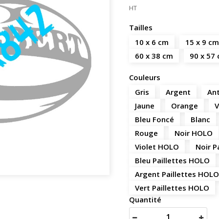
HT
Tailles
10 x 6 cm
15 x 9 cm
60 x 38 cm
90 x 57
Couleurs
Gris
Argent
Ant
Jaune
Orange
V
Bleu Foncé
Blanc
Rouge
Noir HOLO
Violet HOLO
Noir P
Bleu Paillettes HOLO
Argent Paillettes HOLO
Vert Paillettes HOLO
Quantité