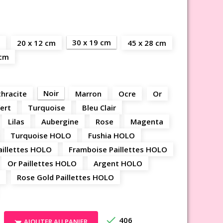
30 x 19 cm
20 x 12 cm
45 x 28 cm
 cm
Noir
hracite
Marron
Ocre
Or
ert
Turquoise
Bleu Clair
Lilas
Aubergine
Rose
Magenta
Turquoise HOLO
Fushia HOLO
aillettes HOLO
Framboise Paillettes HOLO
Or Paillettes HOLO
Argent HOLO
Rose Gold Paillettes HOLO

406
AJOUTER AU PANIER