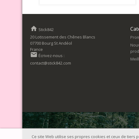
home
Cat
Stick842
20 Lotissement des Chênes Blancs
Prom
07700 Bourg St Andéol
Nou
France
prod
email
Écrivez-nous :
Meil
contact@stick842.com
Ce site Web utilise ses propres cookies et ceux de tiers