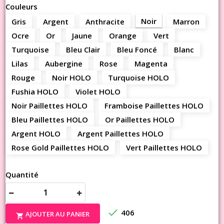
Couleurs
Noir
Gris
Argent
Anthracite
Marron
Ocre
Or
Jaune
Orange
Vert
Turquoise
Bleu Clair
Bleu Foncé
Blanc
Lilas
Aubergine
Rose
Magenta
Rouge
Noir HOLO
Turquoise HOLO
Fushia HOLO
Violet HOLO
Noir Paillettes HOLO
Framboise Paillettes HOLO
Bleu Paillettes HOLO
Or Paillettes HOLO
Argent HOLO
Argent Paillettes HOLO
Rose Gold Paillettes HOLO
Vert Paillettes HOLO
Quantité

406
AJOUTER AU PANIER
