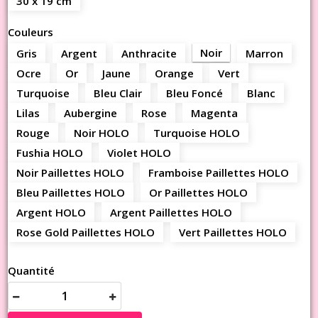
30 x 19 cm
Couleurs
Noir
Gris
Argent
Anthracite
Marron
Ocre
Or
Jaune
Orange
Vert
Turquoise
Bleu Clair
Bleu Foncé
Blanc
Lilas
Aubergine
Rose
Magenta
Rouge
Noir HOLO
Turquoise HOLO
Fushia HOLO
Violet HOLO
Noir Paillettes HOLO
Framboise Paillettes HOLO
Bleu Paillettes HOLO
Or Paillettes HOLO
Argent HOLO
Argent Paillettes HOLO
Rose Gold Paillettes HOLO
Vert Paillettes HOLO
Quantité