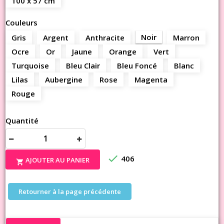
100 x 57 cm
Couleurs
Noir
Gris
Argent
Anthracite
Marron
Ocre
Or
Jaune
Orange
Vert
Turquoise
Bleu Clair
Bleu Foncé
Blanc
Lilas
Aubergine
Rose
Magenta
Rouge
Quantité

406
AJOUTER AU PANIER

Retourner à la page précédente