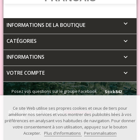

INFORMATIONS DE LA BOUTIQUE
CATÉGORIES

INFORMATIONS

VOTRE COMPTE

Posez vos questions sur le groupe Facebook
Stick842
Ce site Web utilise ses propres cookies et ceux de tiers pour
© 2020 Stick842 Theme by
Waterthemes
. Tous droits
améliorer nos services et vous montrer des publicités liées à vos
réservés.
préférences en analysant vos habitudes de navigation. Pour donner
votre consentement à son utilisation, appuyez sur le bouton
Accepter.
Plus d'informations
Personnalisation